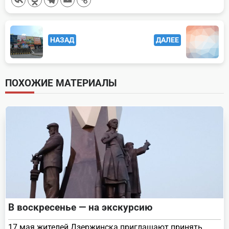
<span
НАЗАД
ДАЛЕЕ
class="nav-
subtitle
screen-
ПОХОЖИЕ МАТЕРИАЛЫ
reader-
text">Page</span>
В воскресенье — на экскурсию
17 мая жителей Дзержинска приглашают принять