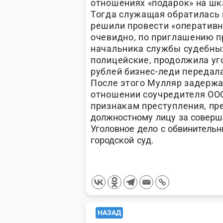
отношениях «подарок» на шк
Тогда служащая обратилась 
решили провести «оперативн
очевидно, по приглашению п
начальника службы судебных
полицейские, продолжила уго
рублей бизнес-леди передала
После этого Мулляр задерж
отношении соучредителя ООО
признакам преступления, пр
должностному лицу за соверш
Уголовное дело с обвинитель
городской суд.
<span
НАЗАД