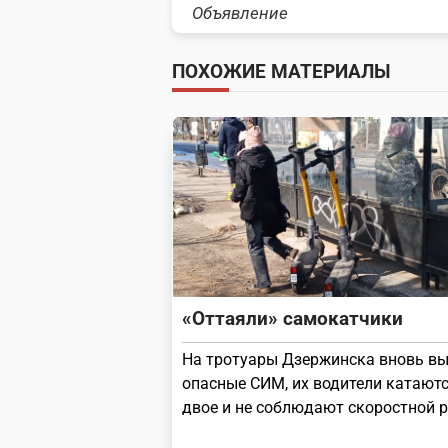
Объявление
class="nav-
subtitle
ПОХОЖИЕ МАТЕРИАЛЫ
screen-
reader-
text">Page</span>
«Оттаяли» самокатчики
На тротуары Дзержинска вновь в
опасные СИМ, их водители катаютс
двое и не соблюдают скоростной 