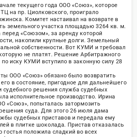
начале текущего года ООО «Союз», которое
ТЦ на пр. Циолковского, проиграло
инска. Комитет настаивал на возврате в
ь земельного участка площадью 3264 кв. м.
 перед «Союзом», за аренду которой
ости, накопили крупные долги. Земельный
пальной собственности. Вот КУМИ и требовал
 которую не платят. Решение Арбитражного
 по иску КУМИ вступило в законную силу 28
даты ООО «Союз» обязано было возвратить
 его в состояние, пригодное для дальнейшего
и судебного решения служба судебных
ла исполнительное производство. Ирина
ОО «Союз», попыталась затормозить
решения суда. Для этого 26 июля дама
ужбы судебных приставов и передала ему
блей в плитке шоколада. Пристав отказалась
о гостья положила сладкий во всех