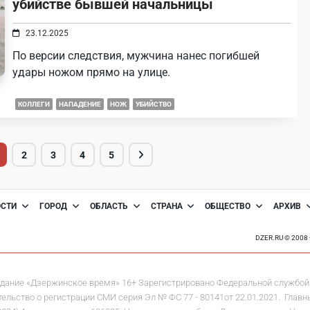
убийстве бывшей начальницы
23.12.2025
По версии следствия, мужчина нанес погибшей
удары ножом прямо на улице.
КОЛЛЕГИ
НАПАДЕНИЕ
НОЖ
УБИЙСТВО
2
3
4
5
ОСТИ
ГОРОД
ОБЛАСТЬ
СТРАНА
ОБЩЕСТВО
АРХИВ
DZER.RU © 200
дание «Дзержинское время» 16+ Зарегистрировано Федеральной службой 
льство о регистрации СМИ серия Эл № ФС 77 - 80141от 22.01.2021. Главны