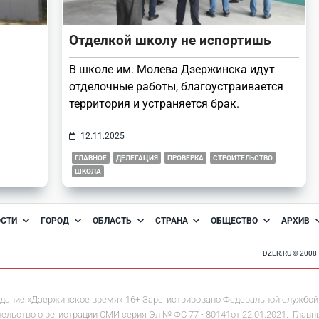
Отделкой школу не испортишь
В школе им. Молева Дзержинска идут
отделочные работы, благоустраивается
территория и устраняется брак.
12.11.2025
ГЛАВНОЕ
ДЕЛЕГАЦИЯ
ПРОВЕРКА
СТРОИТЕЛЬСТВО
ШКОЛА
ОСТИ
ГОРОД
ОБЛАСТЬ
СТРАНА
ОБЩЕСТВО
АРХИВ
DZER.RU © 200
дание «Дзержинское время» 16+ Зарегистрировано Федеральной службой 
льство о регистрации СМИ серия Эл № ФС 77 - 80141от 22.01.2021. Главны