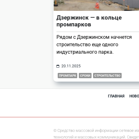
Дзержинск — в кольце
промпарков
Рядом с Дзержинском начнется
строительство еще одного
индустриального парка.
20.11.2025
ПРОМПАРК
СРОКИ
СТРОИТЕЛЬСТВО
ГЛАВНАЯ
НОВ
© Средство массовой информации сетевое из
технологий и массовых коммуникаций. Свидете