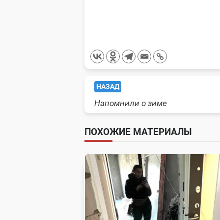
<span
НАЗАД
Напомнили о зиме
class="nav-
subtitle
ПОХОЖИЕ МАТЕРИАЛЫ
screen-
reader-
text">Page</span>