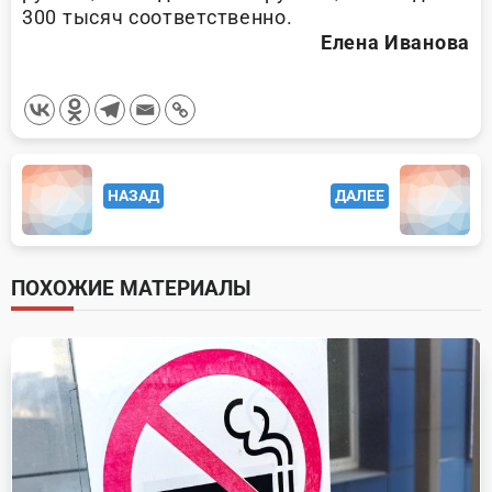
300 тысяч соответственно.
Елена Иванова
<span
НАЗАД
ДАЛЕЕ
class="nav-
subtitle
screen-
ПОХОЖИЕ МАТЕРИАЛЫ
reader-
text">Page</span>