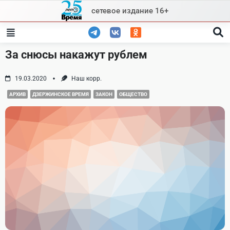
Skip
сетевое издание 16+
to
content
За снюсы накажут рублем
19.03.2020
Наш корр.
АРХИВ
ДЗЕРЖИНСКОЕ ВРЕМЯ
ЗАКОН
ОБЩЕСТВО