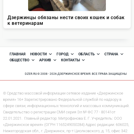
ГЛАВНАЯ
НОВОСТИ
ГОРОД
ОБЛАСТЬ
СТРАНА
ОБЩЕСТВО
АРХИВ
КОНТАКТЫ
DZER.RU © 2008 - 2026 ДЗЕРЖИНСКОЕ ВРЕМЯ. ВСЕ ПРАВА ЗАЩИЩЕНЫ
© Средство массовой информации сетевое издание «Дзержинское
время» 16+ Зарегистрировано Федеральной службой по надзору в
сфере связи, информационных технологий и массовых коммуникаций.
Свидетельство о регистрации СМИ серия Эл № ФС 77 - 80141от
22.01.2021. Главный редактор: Митрофанова Е. Г. Учредитель: ООО
«Дзержинское время» (ОГРН 1165249050284) Адрес редакции: 606025,
Нижегородская обл., г. Дзержинск, пр-т Циолковского, д. 15, офис 342