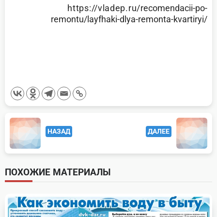
https://vladep.ru/
recomendacii-po-
remontu/
layfhaki-dlya-remonta-kvartiryi/
<span
НАЗАД
ДАЛЕЕ
class="nav-
subtitle
screen-
ПОХОЖИЕ МАТЕРИАЛЫ
reader-
text">Page</span>