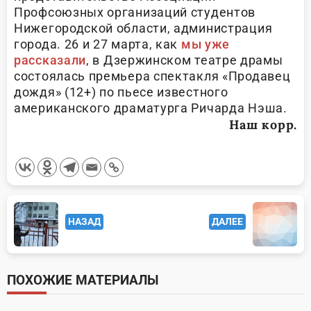
Профсоюзных организаций студентов
Нижегородской области, администрация
города. 26 и 27 марта, как
мы уже
рассказали
, в Дзержинском театре драмы
состоялась премьера спектакля «Продавец
дождя» (12+) по пьесе известного
американского драматурга Ричарда Нэша.
Наш корр.
<span
НАЗАД
ДАЛЕЕ
class="nav-
subtitle
screen-
ПОХОЖИЕ МАТЕРИАЛЫ
reader-