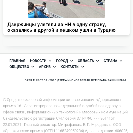
ГЛАВНАЯ
НОВОСТИ
ГОРОД
ОБЛАСТЬ
СТРАНА
ОБЩЕСТВО
АРХИВ
КОНТАКТЫ
DZER.RU © 2008 - 2026 ДЗЕРЖИНСКОЕ ВРЕМЯ. ВСЕ ПРАВА ЗАЩИЩЕНЫ
© Средство массовой информации сетевое издание «Дзержинское
время» 16+ Зарегистрировано Федеральной службой по надзору в
сфере связи, информационных технологий и массовых коммуникаций.
Свидетельство о регистрации СМИ серия Эл № ФС 77 - 80141от
22.01.2021. Главный редактор: Митрофанова Е. Г. Учредитель: ООО
«Дзержинское время» (ОГРН 1165249050284) Адрес редакции: 606025,