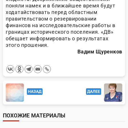
поняли намек и в ближайшее время будут
ходатайствовать перед областным
правительством о резервировании
финансов на исследовательские работы в
границах исторического поселения. «ДВ»
обещает информировать о результатах
этого прошения.
Вадим Щуренков
<span
НАЗАД
ДАЛЕЕ
class="nav-
subtitle
screen-
ПОХОЖИЕ МАТЕРИАЛЫ
reader-