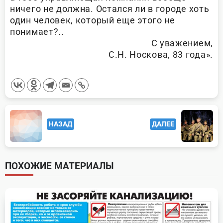
ничего не должна. Остался ли в городе хоть
один человек, который еще этого не
понимает?..
С уважением,
С.Н. Носкова, 83 года».
<span
НАЗАД
ДАЛЕЕ
class="nav-
subtitle
screen-
ПОХОЖИЕ МАТЕРИАЛЫ
reader-
text">Page</span>