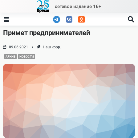
Skip
сетевое издание 16+
to
content
Примет предпринимателей
09.06.2021
Наш корр.
АРХИВ
НОВОСТИ