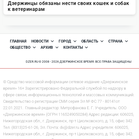
ГЛАВНАЯ
НОВОСТИ
ГОРОД
ОБЛАСТЬ
СТРАНА
ОБЩЕСТВО
АРХИВ
КОНТАКТЫ
DZER.RU © 2008 - 2026 ДЗЕРЖИНСКОЕ ВРЕМЯ. ВСЕ ПРАВА ЗАЩИЩЕНЫ
© Средство массовой информации сетевое издание «Дзержинское
время» 16+ Зарегистрировано Федеральной службой по надзору в
сфере связи, информационных технологий и массовых коммуникаций.
Свидетельство о регистрации СМИ серия Эл № ФС 77 - 80141от
22.01.2021. Главный редактор: Митрофанова Е. Г. Учредитель: ООО
«Дзержинское время» (ОГРН 1165249050284) Адрес редакции: 606025,
Нижегородская обл., г. Дзержинск, пр-т Циолковского, д. 15, офис 342
Тел. (8313)25-61-26, Эл. Почта: dv@dzer.ru Адрес учредителя: 606025,
Нижегородская обл., г. Дзержинск, пр-т Циолковского, д. 15, офис 342.