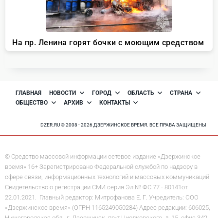
ГЛАВНАЯ
НОВОСТИ
ГОРОД
ОБЛАСТЬ
СТРАНА
ОБЩЕСТВО
АРХИВ
КОНТАКТЫ
DZER.RU © 2008 - 2026 ДЗЕРЖИНСКОЕ ВРЕМЯ. ВСЕ ПРАВА ЗАЩИЩЕНЫ
© Средство массовой информации сетевое издание «Дзержинское
время» 16+ Зарегистрировано Федеральной службой по надзору в
сфере связи, информационных технологий и массовых коммуникаций.
Свидетельство о регистрации СМИ серия Эл № ФС 77 - 80141от
22.01.2021. Главный редактор: Митрофанова Е. Г. Учредитель: ООО
«Дзержинское время» (ОГРН 1165249050284) Адрес редакции: 606025,
Нижегородская обл., г. Дзержинск, пр-т Циолковского, д. 15, офис 342