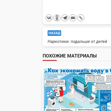
<span
НАЗАД
Наркотики: подальше от детей
class="nav-
subtitle
ПОХОЖИЕ МАТЕРИАЛЫ
screen-
reader-
text">Page</span>