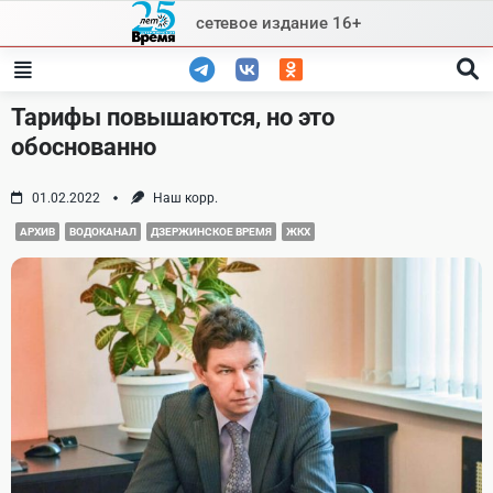
Skip
сетевое издание 16+
to
content
Тарифы повышаются, но это
обоснованно
01.02.2022
Наш корр.
АРХИВ
ВОДОКАНАЛ
ДЗЕРЖИНСКОЕ ВРЕМЯ
ЖКХ