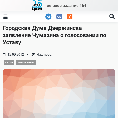
Skip
сетевое издание 16+
to
content
Городская Дума Дзержинска —
заявление Чумазина о голосовании по
Уставу
12.09.2012
Наш корр.
АРХИВ
ОФИЦИАЛЬНО