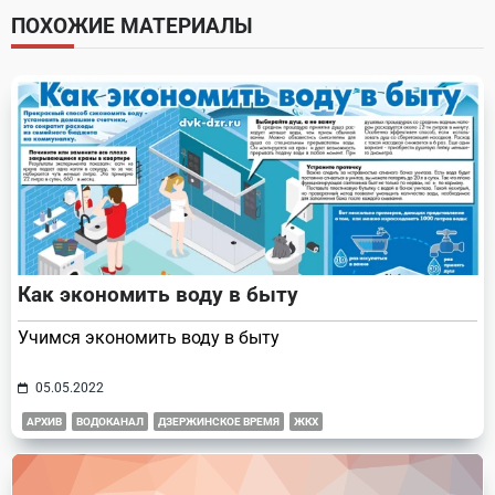
screen-
ПОХОЖИЕ МАТЕРИАЛЫ
reader-
text">Page</span>
Как экономить воду в быту
Учимся экономить воду в быту
05.05.2022
АРХИВ
ВОДОКАНАЛ
ДЗЕРЖИНСКОЕ ВРЕМЯ
ЖКХ