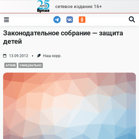
Skip
сетевое издание 16+
to
content
Законодательное собрание — защита
детей
13.09.2012
Наш корр.
АРХИВ
ОФИЦИАЛЬНО