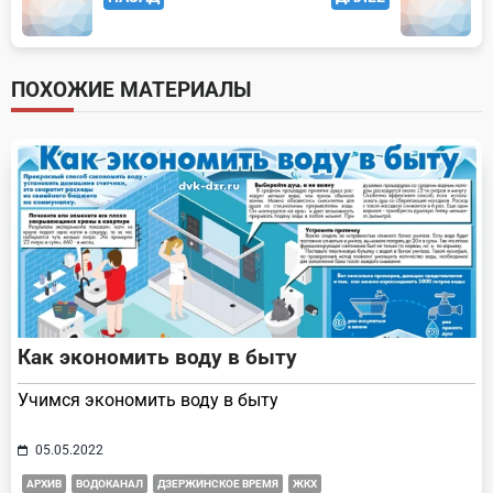
class="nav-
subtitle
screen-
ПОХОЖИЕ МАТЕРИАЛЫ
reader-
text">Page</span>
Как экономить воду в быту
Учимся экономить воду в быту
05.05.2022
АРХИВ
ВОДОКАНАЛ
ДЗЕРЖИНСКОЕ ВРЕМЯ
ЖКХ