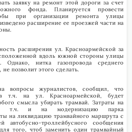
ать заявку на ремонт этой дороги за счет
рожного фонда. Планируется провести
обы при организации ремонта улицы
изведено расширение ее проезжей части на
оны.
ность расширения ул. Красноармейской за
асположенной вдоль южной стороны улицы
). Однако, нитка газопровода среднего
 не позволит этого сделать.
на вопросы журналистов, сообщил, что
в т.ч. на ул. Красноармейской, будет
обого смысла убирать трамвай. Затраты на
 в т.ч. и на модернизацию парка
аты на ликвидацию трамвайного маршрута с
ей автобусно-троллейбусного сообщения
для того, чтоб заменить один трамвайный