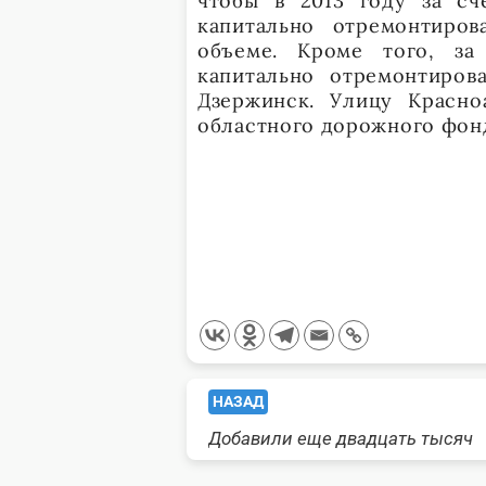
чтобы в 2013 году за сч
капитально отремонтиро
объеме. Кроме того, за
капитально отремонтиров
Дзержинск. Улицу Красно
областного дорожного фонд
<span
НАЗАД
Добавили еще двадцать тысяч
class="nav-