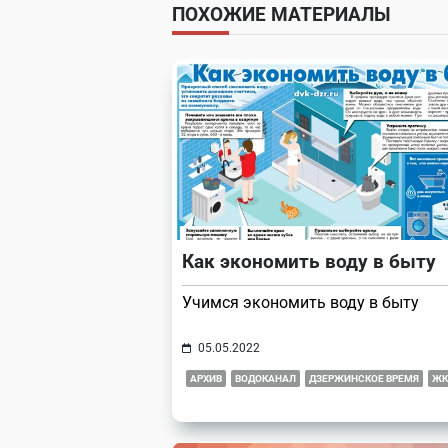
subtitle
ПОХОЖИЕ МАТЕРИАЛЫ
screen-
reader-
text">Page</span>
Как экономить воду в быту
Учимся экономить воду в быту
05.05.2022
АРХИВ
ВОДОКАНАЛ
ДЗЕРЖИНСКОЕ ВРЕМЯ
ЖК