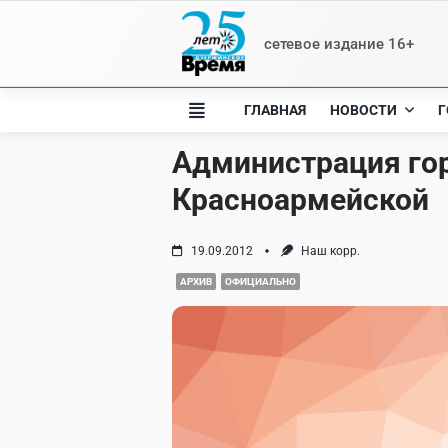
Skip
to
сетевое издание 16+
content
ГЛАВНАЯ
НОВОСТИ
Г
Администрация го
Красноармейской
19.09.2012
Наш корр.
АРХИВ
ОФИЦИАЛЬНО