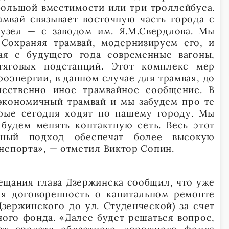
большой вместимости или три троллейбуса.
амвай связывает восточную часть города с
узел — с заводом им. Я.М.Свердлова. Мы
Сохраняя трамвай, модернизируем его, и
ая с будущего года современные вагоны,
тяговых подстанций. Этот комплекс мер
оэнергии, в данном случае для трамвая, до
ественно иное трамвайное сообщение. В
экономичный трамвай и мы забудем про те
рые сегодня ходят по нашему городу. Мы
 будем менять контактную сеть. Весь этот
ный подход обеспечат более высокую
нспорта», — отметил Виктор Сопин.
ещания глава Дзержинска сообщил, что уже
ая договоренность о капитальном ремонте
Дзержинского до ул. Студенческой) за счет
ого фонда. «Далее будет решаться вопрос,