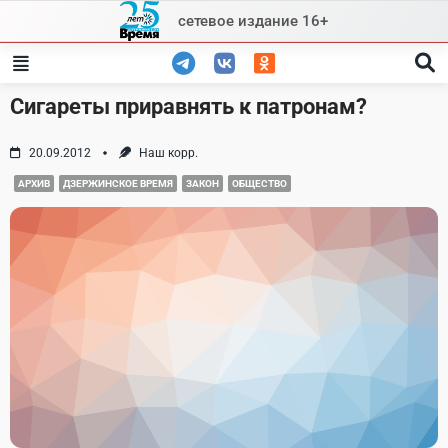
Skip
сетевое издание 16+
to
content
Сигареты приравнять к патронам?
20.09.2012
Наш корр.
АРХИВ
ДЗЕРЖИНСКОЕ ВРЕМЯ
ЗАКОН
ОБЩЕСТВО