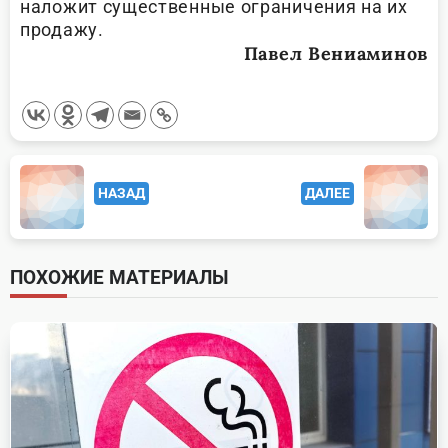
наложит существенные ограничения на их
продажу.
Павел Вениаминов
<span
НАЗАД
ДАЛЕЕ
class="nav-
subtitle
screen-
ПОХОЖИЕ МАТЕРИАЛЫ
reader-
text">Page</span>