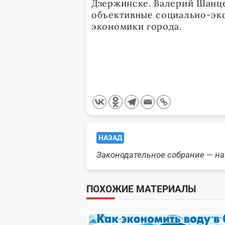
Дзержинске. Валерий Шанце
объективные социально-эк
экономики города.
<span
НАЗАД
class="nav-
Законодательное собрание — н
subtitle
ПОХОЖИЕ МАТЕРИАЛЫ
screen-
reader-