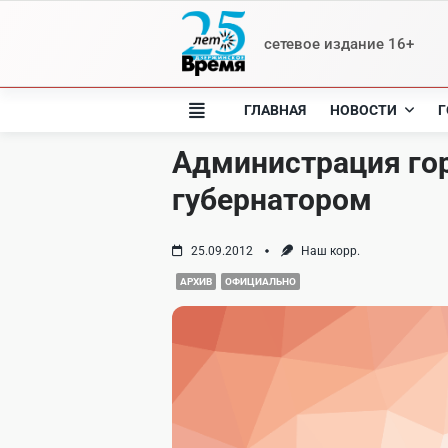
Skip
to
сетевое издание 16+
content
ГЛАВНАЯ
НОВОСТИ
Г
Администрация гор
губернатором
25.09.2012
Наш корр.
АРХИВ
ОФИЦИАЛЬНО