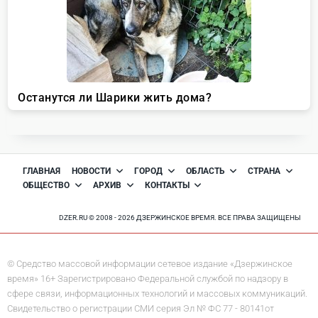
ГЛАВНАЯ
НОВОСТИ
ГОРОД
ОБЛАСТЬ
СТРАНА
ОБЩЕСТВО
АРХИВ
КОНТАКТЫ
DZER.RU © 2008 - 2026 ДЗЕРЖИНСКОЕ ВРЕМЯ. ВСЕ ПРАВА ЗАЩИЩЕНЫ
© Средство массовой информации сетевое издание «Дзержинское
время» 16+ Зарегистрировано Федеральной службой по надзору в
сфере связи, информационных технологий и массовых коммуникаций.
Свидетельство о регистрации СМИ серия Эл № ФС 77 - 80141от