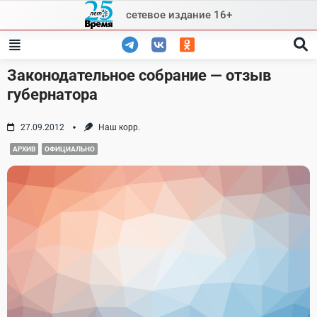
Skip
сетевое издание 16+
to
content
Законодательное собрание — отзыв
губернатора
27.09.2012
Наш корр.
АРХИВ
ОФИЦИАЛЬНО