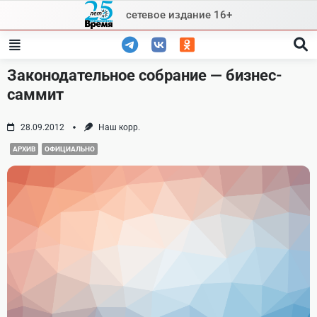
Skip
сетевое издание 16+
to
content
Законодательное собрание — бизнес-
саммит
28.09.2012
Наш корр.
АРХИВ
ОФИЦИАЛЬНО