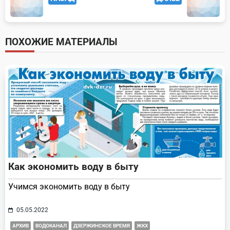
class="nav-
subtitle
screen-
ПОХОЖИЕ МАТЕРИАЛЫ
reader-
text">Page</span>
Как экономить воду в быту
Учимся экономить воду в быту
05.05.2022
АРХИВ
ВОДОКАНАЛ
ДЗЕРЖИНСКОЕ ВРЕМЯ
ЖКХ