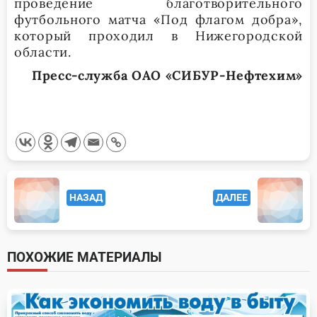
проведение благотворительного
футбольного матча «Под флагом добра»,
который проходил в Нижегородской
области.
Пресс-служба ОАО «СИБУР-Нефтехим»
<span
НАЗАД
ДАЛЕЕ
class="nav-
subtitle
screen-
ПОХОЖИЕ МАТЕРИАЛЫ
reader-
text">Page</span>