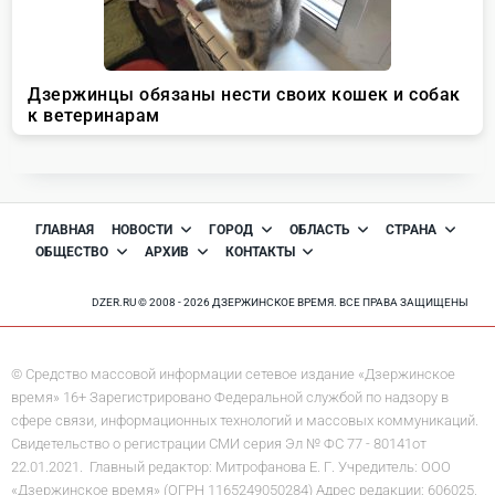
ГЛАВНАЯ
НОВОСТИ
ГОРОД
ОБЛАСТЬ
СТРАНА
ОБЩЕСТВО
АРХИВ
КОНТАКТЫ
DZER.RU © 2008 - 2026 ДЗЕРЖИНСКОЕ ВРЕМЯ. ВСЕ ПРАВА ЗАЩИЩЕНЫ
© Средство массовой информации сетевое издание «Дзержинское
время» 16+ Зарегистрировано Федеральной службой по надзору в
сфере связи, информационных технологий и массовых коммуникаций.
Свидетельство о регистрации СМИ серия Эл № ФС 77 - 80141от
22.01.2021. Главный редактор: Митрофанова Е. Г. Учредитель: ООО
«Дзержинское время» (ОГРН 1165249050284) Адрес редакции: 606025,