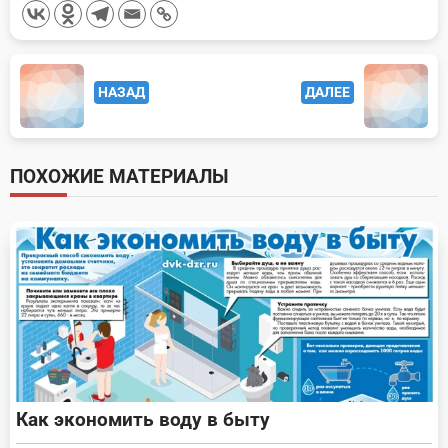
<span
НАЗАД
ДАЛЕЕ
class="nav-
subtitle
screen-
ПОХОЖИЕ МАТЕРИАЛЫ
reader-
text">Page</span>
Как экономить воду в быту