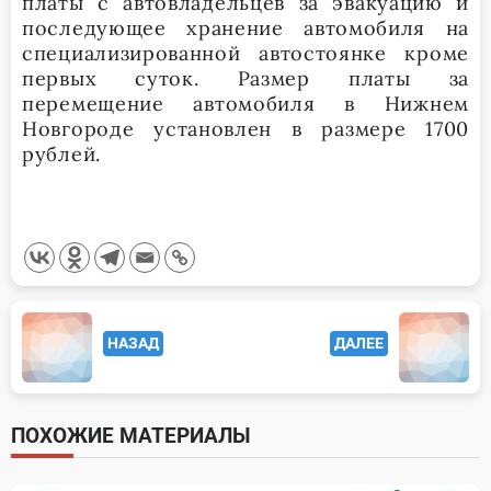
платы с автовладельцев за эвакуацию и
последующее хранение автомобиля на
специализированной автостоянке кроме
первых суток. Размер платы за
перемещение автомобиля в Нижнем
Новгороде установлен в размере 1700
рублей.
<span
НАЗАД
ДАЛЕЕ
class="nav-
subtitle
screen-
ПОХОЖИЕ МАТЕРИАЛЫ
reader-