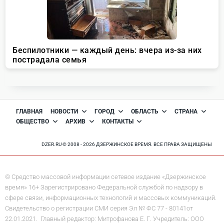
ГЛАВНАЯ
НОВОСТИ
ГОРОД
ОБЛАСТЬ
СТРАНА
ОБЩЕСТВО
АРХИВ
КОНТАКТЫ
DZER.RU © 2008 - 2026 ДЗЕРЖИНСКОЕ ВРЕМЯ. ВСЕ ПРАВА ЗАЩИЩЕНЫ
© Средство массовой информации сетевое издание «Дзержинское
время» 16+ Зарегистрировано Федеральной службой по надзору в
сфере связи, информационных технологий и массовых коммуникаций.
Свидетельство о регистрации СМИ серия Эл № ФС 77 - 80141от
22.01.2021. Главный редактор: Митрофанова Е. Г. Учредитель: ООО