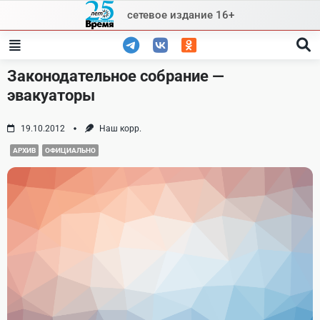
Skip
сетевое издание 16+
to
content
Законодательное собрание —
эвакуаторы
19.10.2012
Наш корр.
АРХИВ
ОФИЦИАЛЬНО