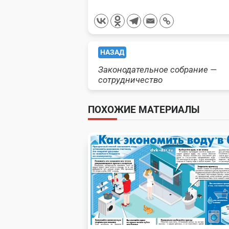
<span
НАЗАД
Законодательное собрание —
class="nav-
сотрудничество
subtitle
ПОХОЖИЕ МАТЕРИАЛЫ
screen-
reader-
text">Page</span>