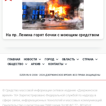
ГЛАВНАЯ
НОВОСТИ
ГОРОД
ОБЛАСТЬ
СТРАНА
ОБЩЕСТВО
АРХИВ
КОНТАКТЫ
DZER.RU © 2008 - 2026 ДЗЕРЖИНСКОЕ ВРЕМЯ. ВСЕ ПРАВА ЗАЩИЩЕНЫ
© Средство массовой информации сетевое издание «Дзержинское
время» 16+ Зарегистрировано Федеральной службой по надзору в
сфере связи, информационных технологий и массовых коммуникаций.
Свидетельство о регистрации СМИ серия Эл № ФС 77 - 80141от