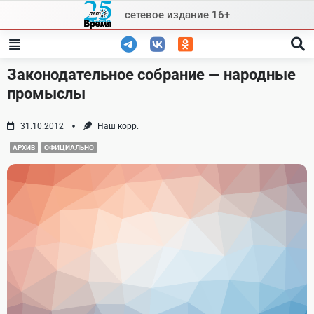
Skip
сетевое издание 16+
to
content
Законодательное собрание — народные
промыслы
31.10.2012
Наш корр.
АРХИВ
ОФИЦИАЛЬНО