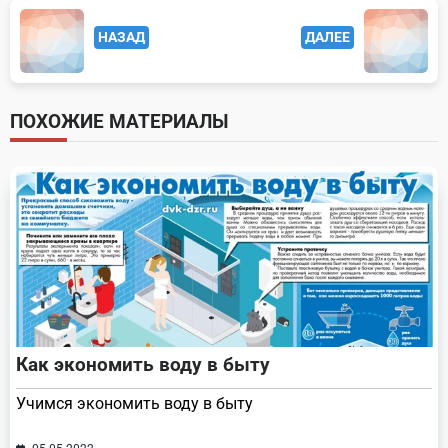
<span
НАЗАД
ДАЛЕЕ
class="nav-
subtitle
screen-
ПОХОЖИЕ МАТЕРИАЛЫ
reader-
text">Page</span>
Как экономить воду в быту
Учимся экономить воду в быту