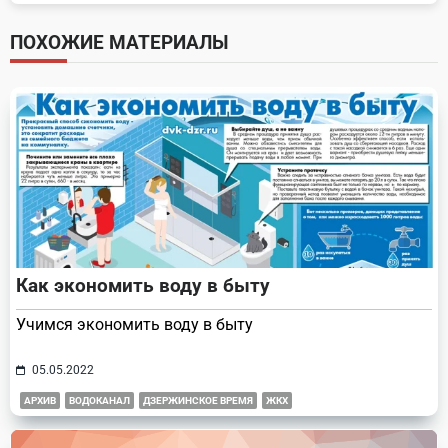
subtitle
screen-
ПОХОЖИЕ МАТЕРИАЛЫ
reader-
text">Page</span>
Как экономить воду в быту
Учимся экономить воду в быту
05.05.2022
АРХИВ
ВОДОКАНАЛ
ДЗЕРЖИНСКОЕ ВРЕМЯ
ЖКХ