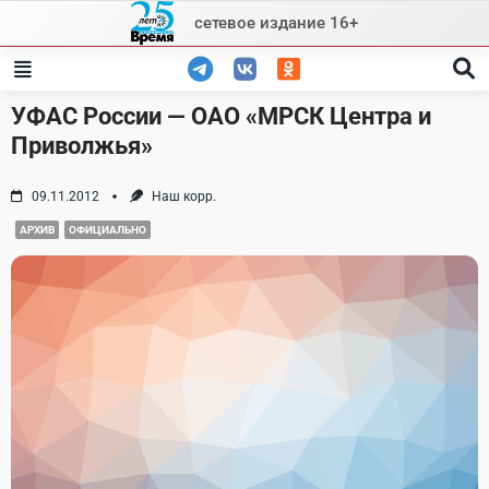
Skip
сетевое издание 16+
to
content
УФАС России — ОАО «МРСК Центра и
Приволжья»
09.11.2012
Наш корр.
АРХИВ
ОФИЦИАЛЬНО