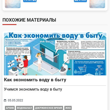
class="nav-
subtitle
screen-
ПОХОЖИЕ МАТЕРИАЛЫ
reader-
text">Page</span>
Как экономить воду в быту
Учимся экономить воду в быту
05.05.2022
АРХИВ
ВОДОКАНАЛ
ДЗЕРЖИНСКОЕ ВРЕМЯ
ЖКХ