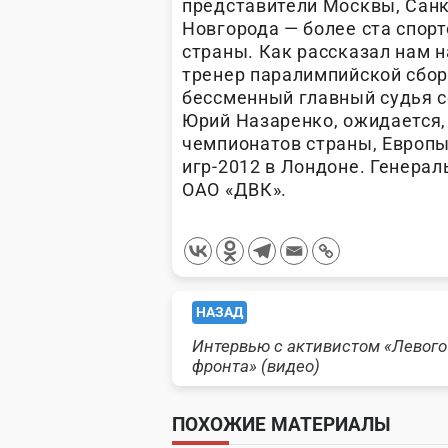
представители Москвы, Санк
Новгорода — более ста спор
страны. Как рассказал нам 
тренер паралимпийской сбор
бессменный главный судья с
Юрий Назаренко, ожидается,
чемпионатов страны, Европы
игр-2012 в Лондоне. Генера
ОАО «ДВК».
<span
НАЗАД
Интервью с активистом «Левого
class="nav-
фронта» (видео)
subtitle
ПОХОЖИЕ МАТЕРИАЛЫ
screen-