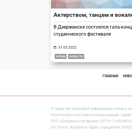
Актерством, танцем и вока
В Дзержинске состоялся гала-конц
студенческого фестиваля
31.03.2022
АРХИВ
НОВОСТИ
ГЛАВНАЯ
НОВ
© Средство массовой информации сетевое из
технологий и массовых коммуникаций. Свидете
ООО «Дзержинское время» (ОГРН 1165249050284)
Эл. Почта: dv@dzer.ru Адрес учредителя: 60602