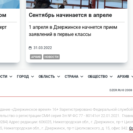
лом
Сентябрь начинается в апреле
ерт
1 апреля в Дзержинске начнется прием
заявлений в первые классы
31.03.2022
АРХИВ
НОВОСТИ
ОСТИ
ГОРОД
ОБЛАСТЬ
СТРАНА
ОБЩЕСТВО
АРХИВ
DZER.RU © 200
дание «Дзержинское время» 16+ Зарегистрировано Федеральной службой 
льство о регистрации СМИ серия Эл № ФС 77 - 80141от 22.01.2021. Главны
 Адрес редакции: 606025, Нижегородская обл., г. Дзержинск, пр-т Циолков
5, Нижегородская обл., г. Дзержинск, пр-т Циолковского, д. 15, офис 342.
О