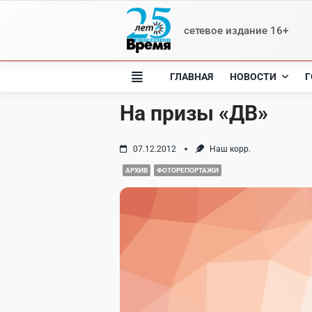
Skip
to
сетевое издание 16+
content
ГЛАВНАЯ
НОВОСТИ
Г
На призы «ДВ»
07.12.2012
Наш корр.
АРХИВ
ФОТОРЕПОРТАЖИ