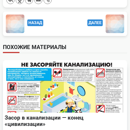
<span
НАЗАД
ДАЛЕЕ
class="nav-
subtitle
screen-
ПОХОЖИЕ МАТЕРИАЛЫ
reader-
text">Page</span>
Засор в канализации — конец
«цивилизации»