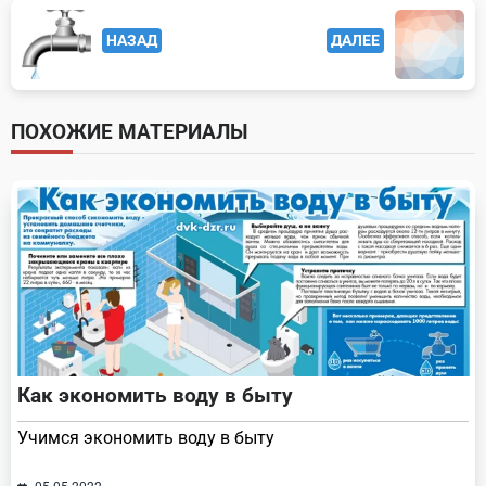
<span
НАЗАД
ДАЛЕЕ
class="nav-
subtitle
screen-
ПОХОЖИЕ МАТЕРИАЛЫ
reader-
text">Page</span>
Как экономить воду в быту
Учимся экономить воду в быту