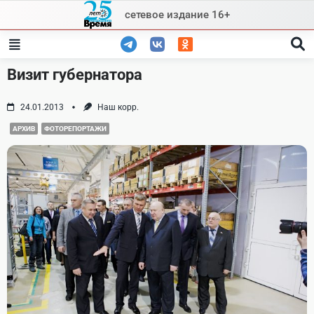
Skip
сетевое издание 16+
to
content
Визит губернатора
24.01.2013
Наш корр.
АРХИВ
ФОТОРЕПОРТАЖИ