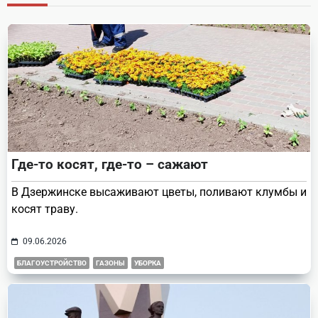
reader-
text">Page</span>
Где-то косят, где-то – сажают
В Дзержинске высаживают цветы, поливают клумбы и
косят траву.
09.06.2026
БЛАГОУСТРОЙСТВО
ГАЗОНЫ
УБОРКА