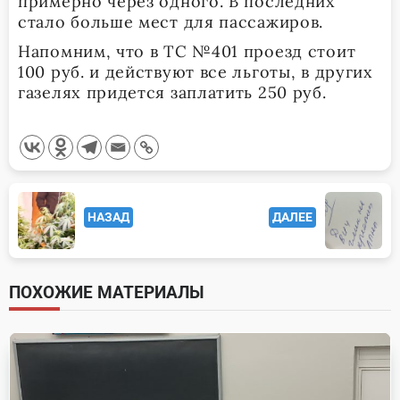
примерно через одного. В последних
стало больше мест для пассажиров.
Напомним, что в ТС №401 проезд стоит
100 руб. и действуют все льготы, в других
газелях придется заплатить 250 руб.
<span
НАЗАД
ДАЛЕЕ
class="nav-
subtitle
screen-
ПОХОЖИЕ МАТЕРИАЛЫ
reader-
text">Page</span>