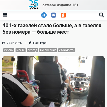
Skip
сетевое издание 16+
to
content
401-х газелей стало больше, а в газелях
без номера — больше мест
27.05.2026
Наш корр.
ГАЗЕЛИ
МЕСТА
ПРОЕЗД
РАСПИСАНИЕ
СТОИМОСТЬ