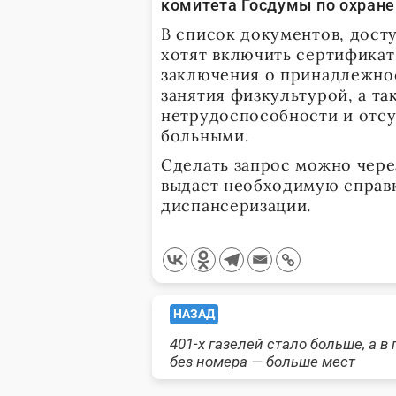
комитета Госдумы по охране
В список документов, дост
хотят включить сертификат
заключения о принадлежно
занятия физкультурой, а т
нетрудоспособности и отс
больными.
Сделать запрос можно чере
выдаст необходимую справк
диспансеризации.
<span
НАЗАД
401-х газелей стало больше, а в 
class="nav-
без номера — больше мест
subtitle