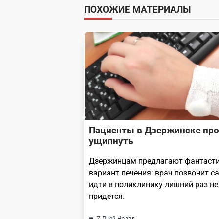
ПОХОЖИЕ МАТЕРИАЛЫ
screen-
reader-
text">Page</span>
Пациенты в Дзержинске про
ущипнуть
Дзержинцам предлагают фантаст
вариант лечения: врач позвонит са
идти в поликлинику лишний раз не
придется.
7 Дней Назад