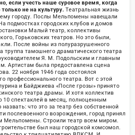
но, если учесть наше суровое время, когда
о только не на культуру.
Театральная жизнь
шему городу. Послы Мельпомены навещали
На подмостках городских клубов и домов
остановки Малый театр, коллективы
ого, Горьковских театров. Но это были,
акли. После войны из полуразрушенного
а труппа тамошнего драматического театра
руководителем Я. М. Подольским и главным
м. Артистам была предоставлена сцена
ва. 22 ноября 1946 года состоялся
о профессионального театра. Вот с этой
пурина и Байджиева «После грозы» принято
инского театра драмы. И хотя коллектив
о 10 спектаклей в месяц, полноценным
 назвать: что это за театр без собственной
ти послевоенного возрождения, город принял
м Мельпомены. Строили театр всем миром.
троительстве был наш городской комсомол.
тельство к тридцатилетию ВЛКСМ. И