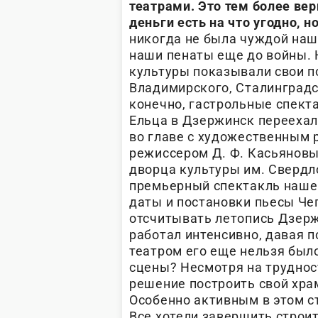
театрами. Это тем более вер
деньги есть на что угодно, н
никогда не была чуждой на
наши пенаты еще до войны. 
культуры показывали свои п
Владимирского, Сталинградск
конечно, гастрольные спект
Ельца в Дзержинск переехал
во главе с художественным 
режиссером Д. Ф. Касьяновы
дворца культуры им. Свердло
премьерный спектакль нашег
даты и постановки пьесы Че
отсчитывать летопись Дзерж
работал интенсивно, давая п
театром его еще нельзя было
сцены? Несмотря на труднос
решение построить свой хра
Особенно активным в этом с
Все хотели завершить строи