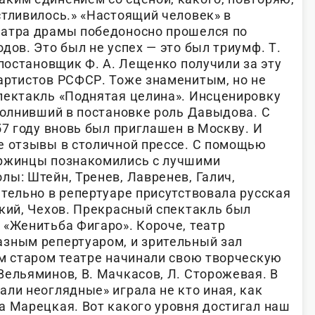
стливилось.» «Настоящий человек» в
еатра драмы победоносно прошелся по
дов. Это был не успех — это был триумф. Т.
 постановщик Ф. А. Лещенко получили за эту
артистов РСФСР. Тоже знаменитым, но не
пектакль «Поднятая целина». Инсценировку
полнивший в постановке роль Давыдова. С
57 году вновь был приглашен в Москву. И
е отзывы в столичной прессе. С помощью
ержинцы познакомились с лучшими
ы: Штейн, Тренев, Лавренев, Галич,
тельно в репертуаре присутствовала русская
ький, Чехов. Прекрасный спектакль был
 «Женитьба Фигаро». Короче, театр
зным репертуаром, и зрительный зал
ем старом театре начинали свою творческую
Вельяминов, В. Мачкасов, Л. Сторожевая. В
ли неоглядные» играла не кто иная, как
а Марецкая. Вот какого уровня достигал наш