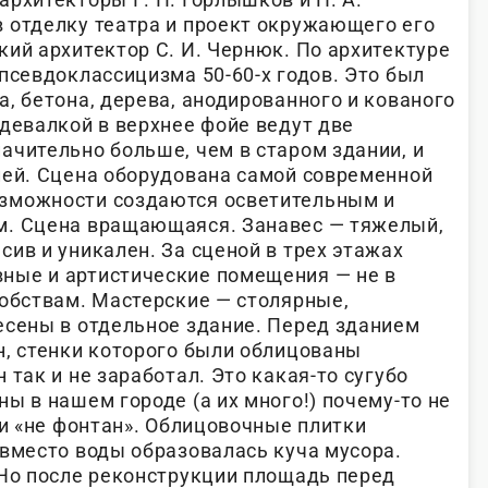
 отделку театра и проект окружающего его
ий архитектор С. И. Чернюк. По архитектуре
псевдоклассицизма 50-60-х годов. Это был
, бетона, дерева, анодированного и кованого
девалкой в верхнее фойе ведут две
ачительно больше, чем в старом здании, и
лей. Сцена оборудована самой современной
зможности создаются осветительным и
м. Сцена вращающаяся. Занавес — тяжелый,
ив и уникален. За сценой в трех этажах
ные и артистические помещения — не в
добствам. Мастерские — столярные,
есены в отдельное здание. Перед зданием
н, стенки которого были облицованы
 так и не заработал. Это какая-то сугубо
ы в нашем городе (а их много!) почему-то не
 и «не фонтан». Облицовочные плитки
 вместо воды образовалась куча мусора.
 Но после реконструкции площадь перед