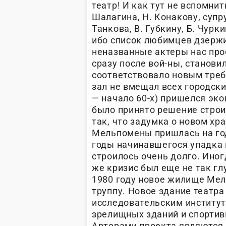
театр! И как тут не вспомни
Шалагина, Н. Конакову, супр
Танкова, В. Губкину, Б. Чурк
ибо список любимцев дзержи
неназванные актеры нас про
сразу после вой-ны, станови
соответствовало новым треб
зал не вмещал всех городских
— начало 60-х) пришелся эк
было принято решение строи
так, что задумка о новом хр
Мельпомены пришлась на год
годы начинавшегося упадка 
строилось очень долго. Иногд
же кризис был еще не так глу
1980 году новое жилище Ме
труппу. Новое здание театр
исследовательским институ
зрелищных зданий и спортив
Авторами проекта являются а