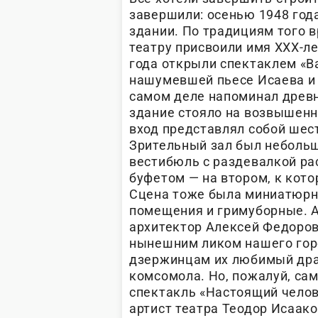
завершили: осенью 1948 год
здании. По традициям того в
театру присвоили имя ХХХ-л
года открыли спектаклем «В
нашумевшей пьесе Исаева и Г
самом деле напоминал древ
здание стояло на возвышенн
вход представлял собой шес
Зрительный зал был небольш
вестибюль с раздевалкой рас
буфетом — на втором, к кото
Сцена тоже была миниатюрн
помещения и гримуборные. 
архитектор Алексей Федоров
нынешним ликом нашего гор
дзержинцам их любимый дра
комсомола. Но, пожалуй, са
спектакль «Настоящий чело
артист театра Теодор Исаако