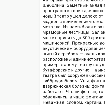
Шеболина. Заметный вклад в
пространства внес дзержинск
новый театр ушел далеко от 
модерн с применением стекла
металла. Из вестибюля с раз
мраморные лестницы. Зал зн
может принять до 800 зрите
машинерией. Прекрасные во
акустическим оборудование
шитый серебром — очень крас
расположены административ
пример старому театру по у
бутафорские и другие — вын
театра был сооружен бассей
гиббродиабазом. Увы, фонтан
дзержинская болезнь: фонтан
работают. Что ни фонтан, то
обвалились, в чаше фонтана
Неважная, словом, картина.