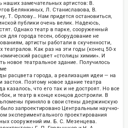
ть наших замечательных артистов: В.
угов Белянкиных, Л. Станиславова, В.
ину, Т. Орлову… Нам придется остановиться,
нской публики очень велик. Надеюсь,
стят. Однако театр в парке, сооруженный
лся для города тесен, оборудование не
ованиям, артисты работали в скученности,
 театралов. Как раз на эти годы (конец 50-х
ономический расцвет «столицы химии». И
ть новое театральное здание.
Получилось
аме
ы расцвета города, а реализация идеи — на
и застоя. Поэтому новое здание театра
а казалось, что его так и не достроят. Но все
бок, и театр в конце концов достроили. В
льпомены приняло в свои стены дзержинскую
а было запроектировано Центральным научно-
том экспериментального проектирования
ных сооружений им. Б. С. Мезенцева.
рхитекторы Г. П. Горлышков и Н. А.