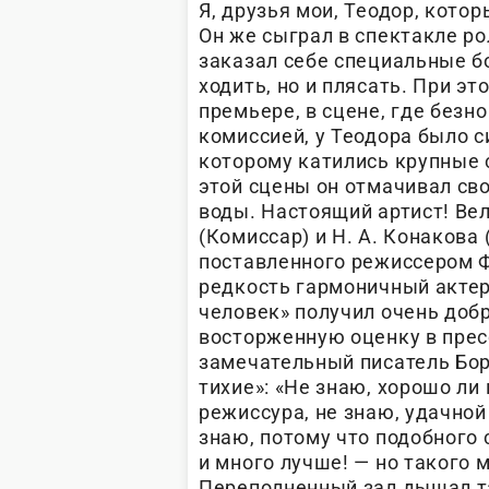
Я, друзья мои, Теодор, кото
Он же сыграл в спектакле р
заказал себе специальные бо
ходить, но и плясать. При эт
премьере, в сцене, где безн
комиссией, у Теодора было с
которому катились крупные 
этой сцены он отмачивал св
воды. Настоящий артист! Ве
(Комиссар) и Н. А. Конакова 
поставленного режиссером Ф
редкость гармоничный акте
человек» получил очень доб
восторженную оценку в пресс
замечательный писатель Бори
тихие»: «Не знаю, хорошо ли
режиссура, не знаю, удачной
знаю, потому что подобного 
и много лучше! — но такого 
Переполненный зал дышал та