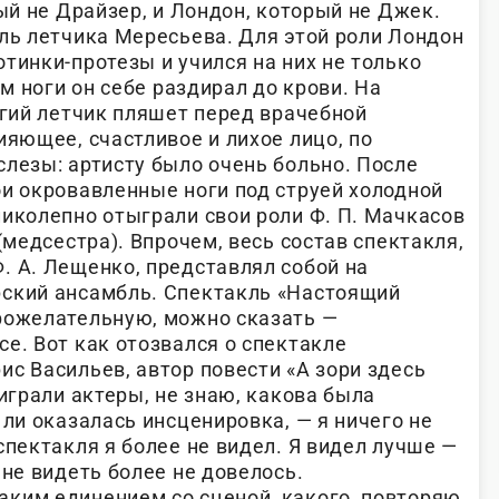
рый не Драйзер, и Лондон, который не Джек.
оль летчика Мересьева. Для этой роли Лондон
тинки-протезы и учился на них не только
ом ноги он себе раздирал до крови. На
огий летчик пляшет перед врачебной
ияющее, счастливое и лихое лицо, по
слезы: артисту было очень больно. После
ои окровавленные ноги под струей холодной
ликолепно отыграли свои роли Ф. П. Мачкасов
(медсестра). Впрочем, весь состав спектакля,
. А. Лещенко, представлял собой на
рский ансамбль. Спектакль «Настоящий
рожелательную, можно сказать —
е. Вот как отозвался о спектакле
с Васильев, автор повести «А зори здесь
 играли актеры, не знаю, какова была
 ли оказалась инсценировка, — я ничего не
спектакля я более не видел. Я видел лучше —
мне видеть более не довелось.
ким единением со сценой, какого, повторяю,