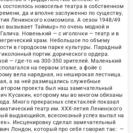
а состоялось новоселье театра в собственном
ремени, да и вполне заслуженно по существу,
етия Ленинского комсомола. А сезон 1948/49
ас вызывает Таймыр» по очень модной и
алича. Новенький — с иголочки — театр и в
негреческий храм. Небольшое по объему
ости в городском парке культуры. Парадный
тиколонный портик дорического ордера.
ой — где-то на 300-350 зрителей. Маленький
полагался на первом этаже, а фойе с
рому вела нарядная, но неширокая лестница.
ая, а за ней размещались служебные
Автором проекта был наш замечательный
ич Кусакин, которому мы во многом обязаны
ода. Много прекрасных спектаклей показал
матический театр им. ХХХ-летия Ленинского
мый выдающийся, всесоюзный успех выпал на
век». Инсценировку сделал замечательный
вич Лондон, который про себя говорил так: —