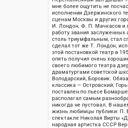
мне более ощутить не посча
исполнении Дзержинского т
сценам Москвы и других горо
И. Лондон, Ф. П. Мачкасов и
работу звания заслуженных 
столь триумфальным, стал с
сделал тот же Т. Лондон, ис
этой постановкой театр в 19
опять получил очень хороши
своего любимого театра дз
драматургами советской школ
Володарский, Боровик. Обяза
классика — Островский, Гор
поставлен по пьесе Бомарше
располагал самым разнообра
никогда не пустовал. В наш
жизнь любимцы публики: П. 
спектакле Николая Вирты «Да
народная артистка СССР Вер