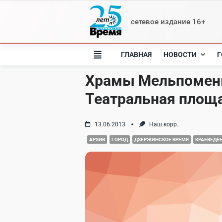
Skip
to
сетевое издание 16+
content
ГЛАВНАЯ
НОВОСТИ
Г
Храмы Мельпомены
Театральная площ
13.06.2013
Наш корр.
АРХИВ
ГОРОД
ДЗЕРЖИНСКОЕ ВРЕМЯ
КРАЕВЕДЕ