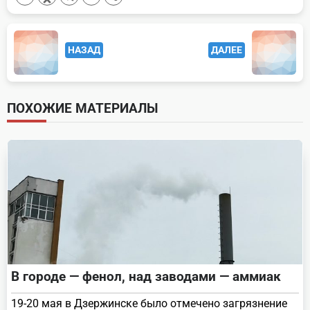
<span
НАЗАД
ДАЛЕЕ
class="nav-
subtitle
screen-
ПОХОЖИЕ МАТЕРИАЛЫ
reader-
text">Page</span>
В городе — фенол, над заводами — аммиак
19-20 мая в Дзержинске было отмечено загрязнение