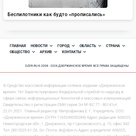
ГЛАВНАЯ
НОВОСТИ
ГОРОД
ОБЛАСТЬ
СТРАНА
ОБЩЕСТВО
АРХИВ
КОНТАКТЫ
DZER.RU © 2008 - 2026 ДЗЕРЖИНСКОЕ ВРЕМЯ. ВСЕ ПРАВА ЗАЩИЩЕНЫ
© Средство массовой информации сетевое издание «Дзержинское
время» 16+ Зарегистрировано Федеральной службой по надзору в
сфере связи, информационных технологий и массовых коммуникаций.
Свидетельство о регистрации СМИ серия Эл № ФС 77 - 80141от
22.01.2021. Главный редактор: Митрофанова Е. Г. Учредитель: ООО
«Дзержинское время» (ОГРН 1165249050284) Адрес редакции: 606025,
Нижегородская обл., г. Дзержинск, пр-т Циолковского, д. 15, офис 342
Тел. (8313)25-61-26, Эл. Почта: dv@dzer.ru Адрес учредителя: 606025,