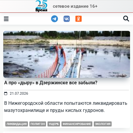
Skip
сетевое издание 16+
to
content
А про «дыру» в Дзержинске все забыли?
21.07.2026
В Нижегородской области попытаются ликвидировать
мазутохранилище и пруды кислых гудронов.
ЛИКВИДАЦИЯ
ПОЛИГОН
УЩЕРБ
ФИНАНСИРОВАНИЕ
ЭКОЛОГИЯ