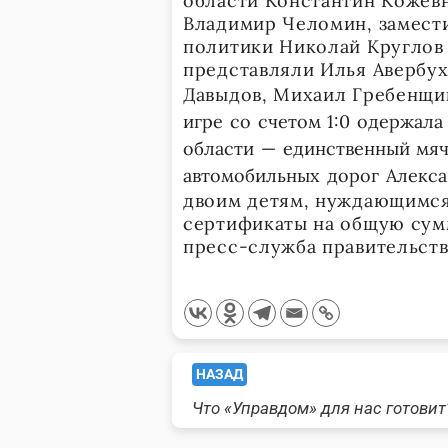
области Константин Кожев
Владимир Челомин, замест
политики Николай Круглов 
представляли Илья Авербух
Давыдов, Михаил Гребенщик
игре со счетом 1:0 одержал
области — единственный мяч
автомобильных дорог Алекса
двоим детям, нуждающимся
сертификаты на общую сумм
пресс-служба правительств
<span
НАЗАД
Что «Управдом» для нас готовит
class="nav-