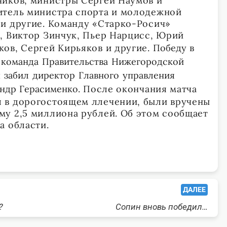
ников, министры Сергей Наумов и
итель министра спорта и молодежной
и другие. Команду «Старко-Росич»
, Виктор Зинчук, Пьер Нарцисс, Юрий
ов, Сергей Кирьяков и другие.
Победу в
а команда Правительства Нижегородской
 забил директор Главного управления
ндр Герасименко.
П
осле окончания матча
 в дорогостоящем ллечении, были вручены
у 2,5 миллиона рублей. Об этом сообщает
а области.
ДАЛЕЕ
?
Сопин вновь победил…