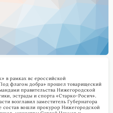
к» в рамках вс ероссийской
«Под флагом добра» прошел товарищеский
мандами правительства Нижегородской
тики, эстрады и спорта «Старко-Росич».
асти возглавил заместитель Губернатора
ее состав вошли прокурор Нижегородской