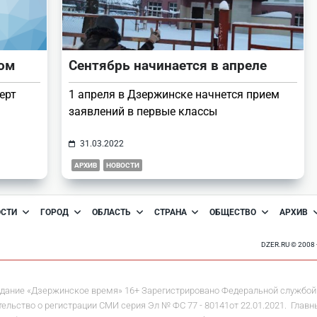
лом
Сентябрь начинается в апреле
ерт
1 апреля в Дзержинске начнется прием
заявлений в первые классы
31.03.2022
АРХИВ
НОВОСТИ
ОСТИ
ГОРОД
ОБЛАСТЬ
СТРАНА
ОБЩЕСТВО
АРХИВ
DZER.RU © 200
дание «Дзержинское время» 16+ Зарегистрировано Федеральной службой 
льство о регистрации СМИ серия Эл № ФС 77 - 80141от 22.01.2021. Главны