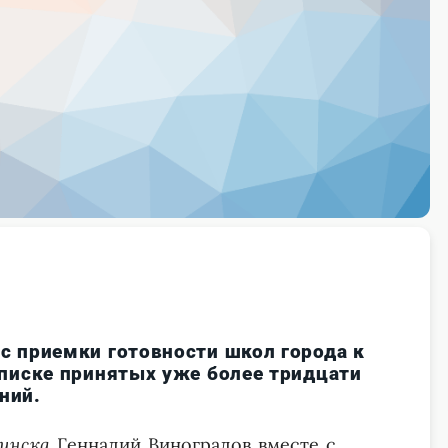
с приемки готовности школ города к
списке принятых уже более тридцати
ний.
инска
Геннадий Виноградов вместе с