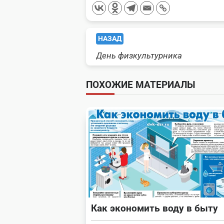
<span
НАЗАД
День физкультурника
class="nav-
subtitle
ПОХОЖИЕ МАТЕРИАЛЫ
screen-
reader-
text">Page</span>
Как экономить воду в быту