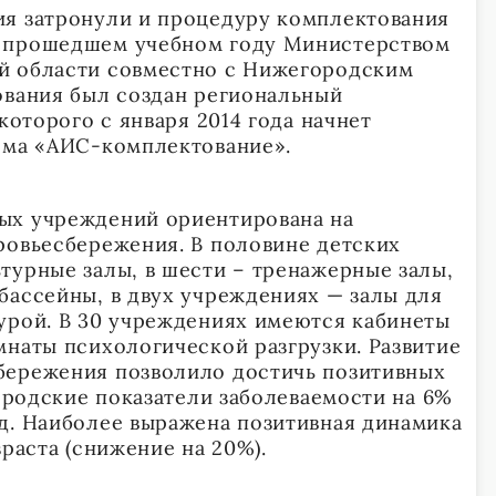
ия затронули и процедуру комплектования
 прошедшем учебном году Министерством
й области совместно с Нижегородским
ования был создан региональный
 которого с января 2014 года начнет
ема «АИС-комплектование».
х учреждений ориентирована на
ровьесбережения. В половине детских
турные залы, в шести – тренажерные залы,
ассейны, в двух учреждениях — залы для
урой. В 30 учреждениях имеются кабинеты
мнаты психологической разгрузки. Развитие
бережения позволило достичь позитивных
городские показатели заболеваемости на 6%
д. Наиболее выражена позитивная динамика
зраста (снижение на 20%).