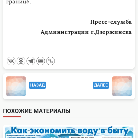
границ».
Пресс-служба
Администрации г.Дзержинска
<span
НАЗАД
ДАЛЕЕ
class="nav-
subtitle
screen-
ПОХОЖИЕ МАТЕРИАЛЫ
reader-
text">Page</span>