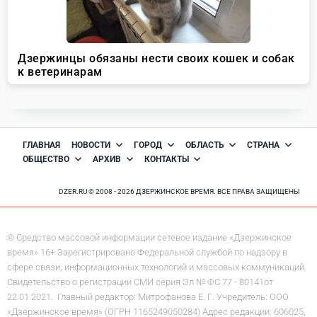
ГЛАВНАЯ
НОВОСТИ
ГОРОД
ОБЛАСТЬ
СТРАНА
ОБЩЕСТВО
АРХИВ
КОНТАКТЫ
DZER.RU © 2008 - 2026 ДЗЕРЖИНСКОЕ ВРЕМЯ. ВСЕ ПРАВА ЗАЩИЩЕНЫ
© Средство массовой информации сетевое издание «Дзержинское
время» 16+ Зарегистрировано Федеральной службой по надзору в
сфере связи, информационных технологий и массовых коммуникаций.
Свидетельство о регистрации СМИ серия Эл № ФС 77 - 80141от
22.01.2021. Главный редактор: Митрофанова Е. Г. Учредитель: ООО
«Дзержинское время» (ОГРН 1165249050284) Адрес редакции: 606025,