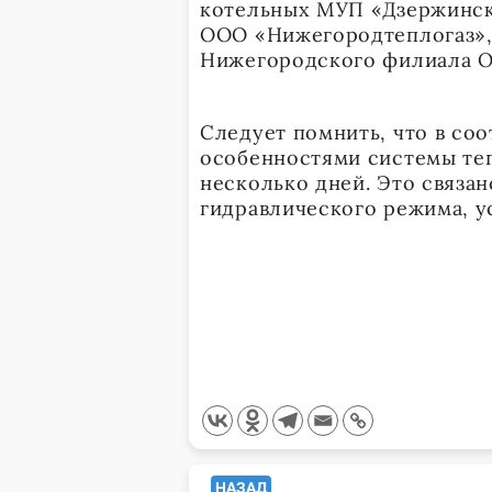
котельных МУП «Дзержинск
ООО «Нижегородтеплогаз»,
Нижегородского филиала О
Следует помнить, что в со
особенностями системы теп
несколько дней. Это связа
гидравлического режима, у
<span
НАЗАД