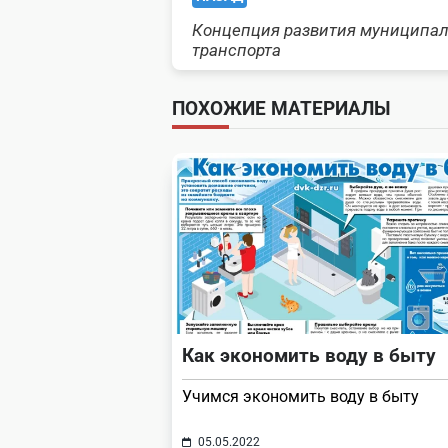
Концепция развития муниципал
class="nav-
транспорта
subtitle
ПОХОЖИЕ МАТЕРИАЛЫ
screen-
reader-
text">Page</span>
Как экономить воду в быту
Учимся экономить воду в быту
05.05.2022