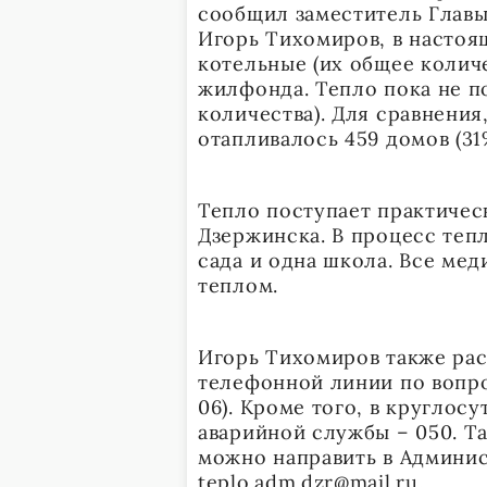
сообщил заместитель Главы
Игорь Тихомиров, в настоя
котельные (их общее колич
жилфонда. Тепло пока не по
количества). Для сравнения,
отапливалось 459 домов (31
Тепло поступает практичес
Дзержинска. В процесс теп
сада и одна школа. Все ме
теплом.
Игорь Тихомиров также рас
телефонной линии по вопрос
06). Кроме того, в кругло
аварийной службы – 050. Т
можно направить в Админис
teplo.adm.dzr@mail.ru.