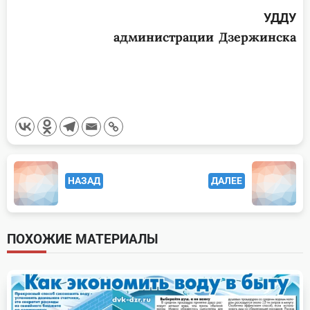
УДДУ
администрации Дзержинска
<span
НАЗАД
ДАЛЕЕ
class="nav-
subtitle
screen-
ПОХОЖИЕ МАТЕРИАЛЫ
reader-
text">Page</span>