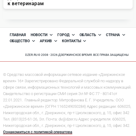
ГЛАВНАЯ
НОВОСТИ
ГОРОД
ОБЛАСТЬ
СТРАНА
ОБЩЕСТВО
АРХИВ
КОНТАКТЫ
DZER.RU © 2008 - 2026 ДЗЕРЖИНСКОЕ ВРЕМЯ. ВСЕ ПРАВА ЗАЩИЩЕНЫ
© Средство массовой информации сетевое издание «Дзержинское
время» 16+ Зарегистрировано Федеральной службой по надзору в
сфере связи, информационных технологий и массовых коммуникаций.
Свидетельство о регистрации СМИ серия Эл № ФС 77 - 80141от
22.01.2021. Главный редактор: Митрофанова Е. Г. Учредитель: ООО
«Дзержинское время» (ОГРН 1165249050284) Адрес редакции: 606025,
Нижегородская обл., г. Дзержинск, пр-т Циолковского, д. 15, офис 342
Тел. (8313)25-61-26, Эл. Почта: dv@dzer.ru Адрес учредителя: 606025,
Нижегородская обл., г. Дзержинск, пр-т Циолковского, д. 15, офис 342.
Ознакомиться с политикой оператора