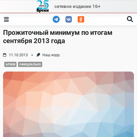
Skip
сетевое издание 16+
to
content
Прожиточный минимум по итогам
сентября 2013 года
11.10.2013
Наш корр.
АРХИВ
ОФИЦИАЛЬНО