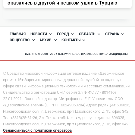
ГЛАВНАЯ
НОВОСТИ
ГОРОД
ОБЛАСТЬ
СТРАНА
ОБЩЕСТВО
АРХИВ
КОНТАКТЫ
DZER.RU © 2008 - 2026 ДЗЕРЖИНСКОЕ ВРЕМЯ. ВСЕ ПРАВА ЗАЩИЩЕНЫ
© Средство массовой информации сетевое издание «Дзержинское
время» 16+ Зарегистрировано Федеральной службой по надзору в
сфере связи, информационных технологий и массовых коммуникаций.
Свидетельство о регистрации СМИ серия Эл № ФС 77 - 80141от
22.01.2021. Главный редактор: Митрофанова Е. Г. Учредитель: ООО
«Дзержинское время» (ОГРН 1165249050284) Адрес редакции: 606025,
Нижегородская обл., г. Дзержинск, пр-т Циолковского, д. 15, офис 342
Тел. (8313)25-61-26, Эл. Почта: dv@dzer.ru Адрес учредителя: 606025,
Нижегородская обл., г. Дзержинск, пр-т Циолковского, д. 15, офис 342.
Ознакомиться с политикой оператора