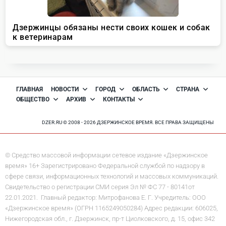
ГЛАВНАЯ
НОВОСТИ
ГОРОД
ОБЛАСТЬ
СТРАНА
ОБЩЕСТВО
АРХИВ
КОНТАКТЫ
DZER.RU © 2008 - 2026 ДЗЕРЖИНСКОЕ ВРЕМЯ. ВСЕ ПРАВА ЗАЩИЩЕНЫ
© Средство массовой информации сетевое издание «Дзержинское
время» 16+ Зарегистрировано Федеральной службой по надзору в
сфере связи, информационных технологий и массовых коммуникаций.
Свидетельство о регистрации СМИ серия Эл № ФС 77 - 80141от
22.01.2021. Главный редактор: Митрофанова Е. Г. Учредитель: ООО
«Дзержинское время» (ОГРН 1165249050284) Адрес редакции: 606025,
Нижегородская обл., г. Дзержинск, пр-т Циолковского, д. 15, офис 342