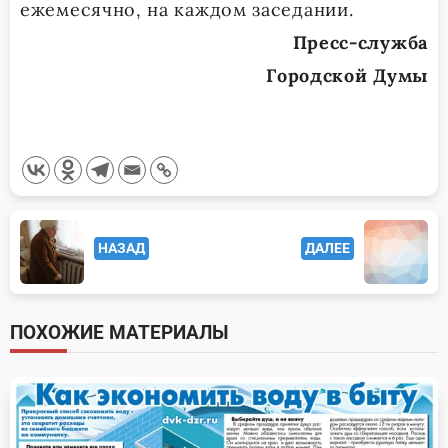
ежемесячно, на каждом заседании.
Пресс-служба
Городской Думы
<span
НАЗАД
ДАЛЕЕ
class="nav-
subtitle
screen-
ПОХОЖИЕ МАТЕРИАЛЫ
reader-
text">Page</span>