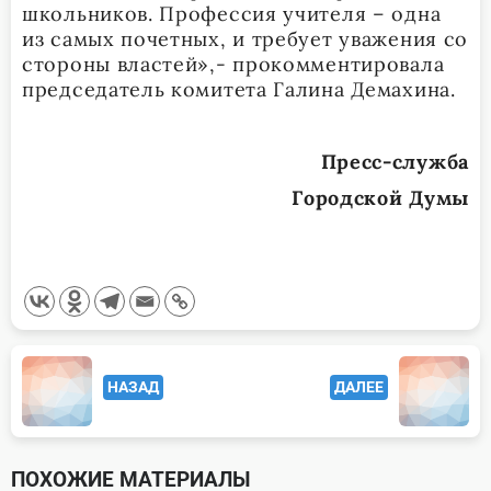
школьников. Профессия учителя – одна
из самых почетных, и требует уважения со
стороны властей»,- прокомментировала
председатель комитета Галина Демахина.
Пресс-служба
Городской Думы
<span
НАЗАД
ДАЛЕЕ
class="nav-
subtitle
screen-
ПОХОЖИЕ МАТЕРИАЛЫ