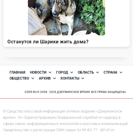
ГЛАВНАЯ
НОВОСТИ
ГОРОД
ОБЛАСТЬ
СТРАНА
ОБЩЕСТВО
АРХИВ
КОНТАКТЫ
DZER.RU © 2008 - 2026 ДЗЕРЖИНСКОЕ ВРЕМЯ. ВСЕ ПРАВА ЗАЩИЩЕНЫ
© Средство массовой информации сетевое издание «Дзержинское
время» 16+ Зарегистрировано Федеральной службой по надзору в
сфере связи, информационных технологий и массовых коммуникаций.
Свидетельство о регистрации СМИ серия Эл № ФС 77 - 80141от