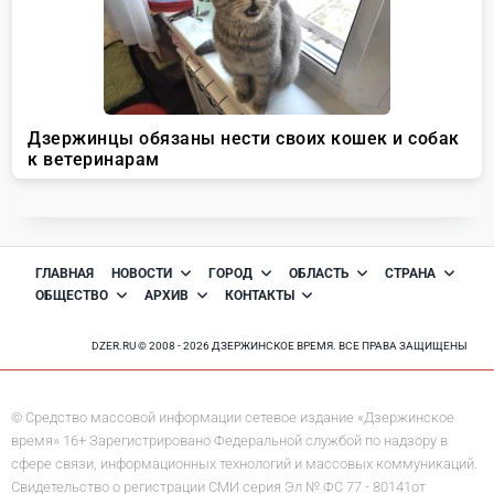
ГЛАВНАЯ
НОВОСТИ
ГОРОД
ОБЛАСТЬ
СТРАНА
ОБЩЕСТВО
АРХИВ
КОНТАКТЫ
DZER.RU © 2008 - 2026 ДЗЕРЖИНСКОЕ ВРЕМЯ. ВСЕ ПРАВА ЗАЩИЩЕНЫ
© Средство массовой информации сетевое издание «Дзержинское
время» 16+ Зарегистрировано Федеральной службой по надзору в
сфере связи, информационных технологий и массовых коммуникаций.
Свидетельство о регистрации СМИ серия Эл № ФС 77 - 80141от