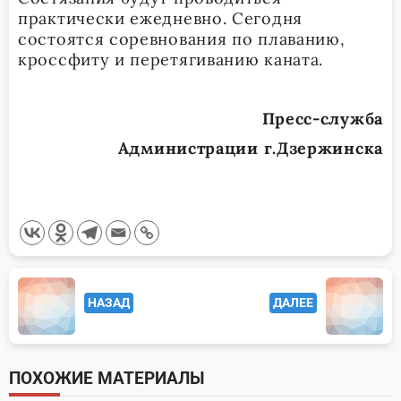
практически ежедневно. Сегодня
состоятся соревнования по плаванию,
кроссфиту и перетягиванию каната.
Пресс-служба
Администрации г.Дзержинска
<span
НАЗАД
ДАЛЕЕ
class="nav-
subtitle
screen-
ПОХОЖИЕ МАТЕРИАЛЫ
reader-