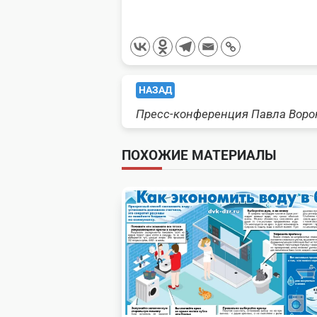
<span
НАЗАД
Пресс-конференция Павла Воро
class="nav-
subtitle
ПОХОЖИЕ МАТЕРИАЛЫ
screen-
reader-
text">Page</span>